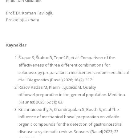
makattan sıkılabilir.
Prof. Dr. Korhan Taviloğlu
Proktoloji Uzmanı
Kaynaklar
Štupar S, Štabuc B, Tepeš B, et al. Comparison of the
effectiveness of three different combinations for
colonoscopy preparation: a multicenter randomized clinical
trial. Diagnostics (Basel) 2026; 16 (2): 337.
Ražov Radas M, Klarin I, Ljubičić M. Quality
of bowel preparation in the general population. Medicina
(Kaunas) 2025; 62 (1): 63.
Krishnamoorthy A, Chandrapalan S, Bosch S, et al The
influence of mechanical bowel preparation on volatile
organic compounds for the detection of gastrointestinal
disease-a systematic review. Sensors (Basel) 2023; 23