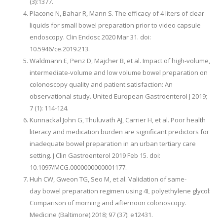
(3):1377.
Placone N, Bahar R, Mann S. The efficacy of 4 liters of clear
liquids for small bowel preparation prior to video capsule
endoscopy. Clin Endosc 2020 Mar 31. doi:
10.5946/ce.2019.213.
Waldmann E, Penz D, Majcher B, et al. Impact of high-volume,
intermediate-volume and low volume bowel preparation on
colonoscopy quality and patient satisfaction: An
observational study. United European Gastroenterol J 2019;
7 (1): 114-124.
Kunnackal John G, Thuluvath AJ, Carrier H, et al. Poor health
literacy and medication burden are significant predictors for
inadequate bowel preparation in an urban tertiary care
setting. J Clin Gastroenterol 2019 Feb 15. doi:
10.1097/MCG.0000000000001177.
Huh CW, Gweon TG, Seo M, et al. Validation of same-
day bowel preparation regimen using 4L polyethylene glycol:
Comparison of morning and afternoon colonoscopy.
Medicine (Baltimore) 2018; 97 (37): e12431.