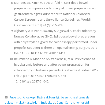
Menees SB, Kim HM, Schoenfeld P. Split-dose bowel
preparation improves adequacy of bowel preparation and
gastroenterologists’ adherence to National Colorectal
Cancer Screening and Surveillance Guidelines. World J
Gastroenterol 2018; 24 (6): 716-724.
Alghamry A, K Ponnuswamy S, Agarwal A, et al; Endoscopy
Nurses Collaborative (ENC). Split-dose bowel preparation
with polyethylene glycol for colonoscopy performed under
propofol sedation. Is there an optimal timing? J Dig Dis 2017
Feb 11. doi: 10.1111/1751-2980.12458.
Reumkens A, Masclee AA, Winkens B, et al. Prevalence of
hypokalemia before and after bowel preparation for
colonoscopy in high-risk patients. Gastrointest Endosc 2017
Feb 7. pii: S0016-5107(17)30084-6. doi:
10.1016/j.gie.2017.01.040.
Anoskop
,
Anoskopi
,
Bağırsak Hazırlığı
,
basur
,
cinsel temasla
bulaşan makat hastalıkları
,
Endoskopi
,
Genel Cerrah
,
hemoroid
,