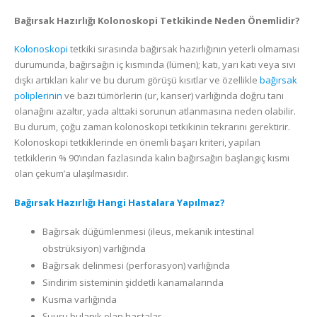
Bağırsak Hazırlığı Kolonoskopi Tetkikinde Neden Önemlidir?
Kolonoskopi
tetkiki sırasında bağırsak hazırlığının yeterli olmaması
durumunda, bağırsağın iç kısmında (lümen); katı, yarı katı veya sıvı
dışkı artıkları kalır ve bu durum görüşü kısıtlar ve özellikle
bağırsak
poliplerinin
ve bazı tümörlerin (ur, kanser) varlığında doğru tanı
olanağını azaltır, yada alttaki sorunun atlanmasına neden olabilir.
Bu durum, çoğu zaman kolonoskopi tetkikinin tekrarını gerektirir.
Kolonoskopi tetkiklerinde en önemli başarı kriteri, yapılan
tetkiklerin % 90’ından fazlasında kalın bağırsağın başlangıç kısmı
olan çekum’a ulaşılmasıdır.
Bağırsak Hazırlığı Hangi Hastalara Yapılmaz?
Bağırsak düğümlenmesi (ileus, mekanik intestinal
obstrüksiyon) varlığında
Bağırsak delinmesi (perforasyon) varlığında
Sindirim sisteminin şiddetli kanamalarında
Kusma varlığında
Şuuru bulanık olan hastalar