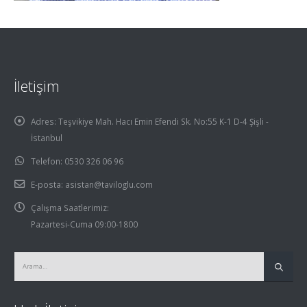
İletişim
Adres:
Teşvikiye Mah. Hacı Emin Efendi Sk. No:55 K-1 D-4 Şişli -
İstanbul
Telefon:
0530 326 06 96
E-posta:
asistan@taviloglu.com
Çalışma Saatlerimiz:
Pazartesi-Cuma 09:00-1800