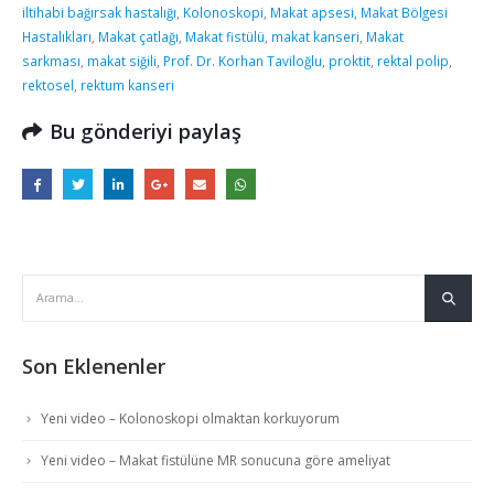
iltihabi bağırsak hastalığı
,
Kolonoskopi
,
Makat apsesi
,
Makat Bölgesi
Hastalıkları
,
Makat çatlağı
,
Makat fistülü
,
makat kanseri
,
Makat
sarkması
,
makat siğili
,
Prof. Dr. Korhan Taviloğlu
,
proktit
,
rektal polip
,
rektosel
,
rektum kanseri
Bu gönderiyi paylaş
Son Eklenenler
Yeni video – Kolonoskopi olmaktan korkuyorum
Yeni video – Makat fistülüne MR sonucuna göre ameliyat