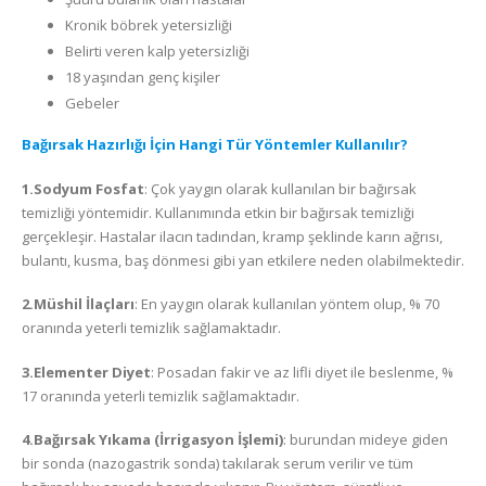
Kronik böbrek yetersizliği
Belirti veren kalp yetersizliği
18 yaşından genç kişiler
Gebeler
Bağırsak Hazırlığı İçin Hangi Tür Yöntemler Kullanılır?
1.Sodyum Fosfat
: Çok yaygın olarak kullanılan bir bağırsak
temizliği yöntemidir. Kullanımında etkin bir bağırsak temizliği
gerçekleşir. Hastalar ilacın tadından, kramp şeklinde karın ağrısı,
bulantı, kusma, baş dönmesi gibi yan etkilere neden olabilmektedir.
2.Müshil İlaçları
: En yaygın olarak kullanılan yöntem olup, % 70
oranında yeterli temizlik sağlamaktadır.
3.Elementer Diyet
: Posadan fakir ve az lifli diyet ile beslenme, %
17 oranında yeterli temizlik sağlamaktadır.
4.Bağırsak Yıkama (İrrigasyon İşlemi)
: burundan mideye giden
bir sonda (nazogastrik sonda) takılarak serum verilir ve tüm