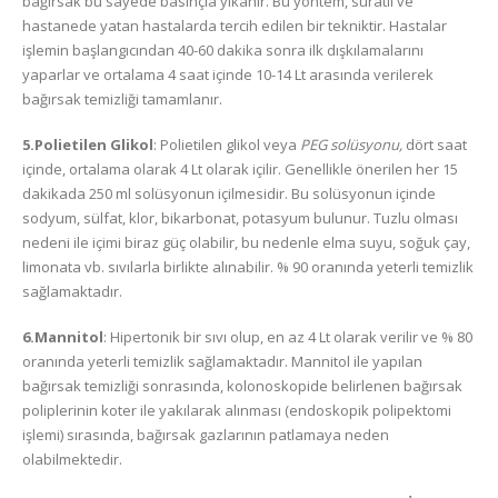
bağırsak bu sayede basınçla yıkanır. Bu yöntem, süratli ve
hastanede yatan hastalarda tercih edilen bir tekniktir. Hastalar
işlemin başlangıcından 40-60 dakika sonra ilk dışkılamalarını
yaparlar ve ortalama 4 saat içinde 10-14 Lt arasında verilerek
bağırsak temizliği tamamlanır.
5.Polietilen Glikol
: Polietilen glikol veya
PEG solüsyonu,
dört saat
içinde, ortalama olarak 4 Lt olarak içilir. Genellikle önerilen her 15
dakikada 250 ml solüsyonun içilmesidir. Bu solüsyonun içinde
sodyum, sülfat, klor, bikarbonat, potasyum bulunur. Tuzlu olması
nedeni ile içimi biraz güç olabilir, bu nedenle elma suyu, soğuk çay,
limonata vb. sıvılarla birlikte alınabilir. % 90 oranında yeterli temizlik
sağlamaktadır.
6.Mannitol
: Hipertonik bir sıvı olup, en az 4 Lt olarak verilir ve % 80
oranında yeterli temizlik sağlamaktadır. Mannitol ile yapılan
bağırsak temizliği sonrasında,
kolonoskopide
belirlenen
bağırsak
poliplerinin
koter ile yakılarak alınması (endoskopik polipektomi
işlemi) sırasında,
bağırsak gazlarının
patlamaya neden
olabilmektedir.