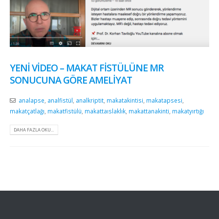
YENI VIDEO – MAKAT FISTÜLÜNE MR
SONUCUNA GÖRE AMELIYAT
analapse
,
analfistül
,
analkriptit
,
makatakintisi
,
makatapsesi
,
makatçatlağı
,
makatfistülü
,
makattaıslaklık
,
makattanakinti
,
makatyırtığı
DAHA FAZLA OKU...