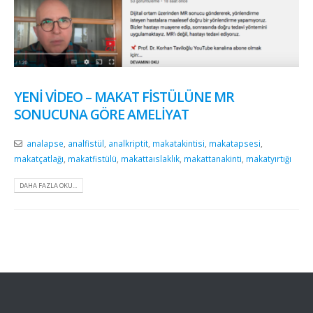
YENI VIDEO – MAKAT FISTÜLÜNE MR
SONUCUNA GÖRE AMELIYAT
analapse
,
analfistül
,
analkriptit
,
makatakintisi
,
makatapsesi
,
makatçatlağı
,
makatfistülü
,
makattaıslaklık
,
makattanakinti
,
makatyırtığı
DAHA FAZLA OKU...