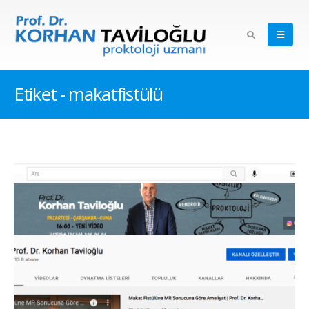
Etiket - makatfistülü