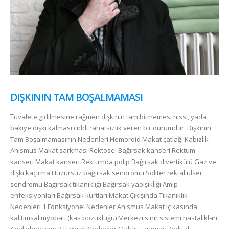
DIŞKININ TAM BOŞALMAMASI
Tuvalete gidilmesine rağmen dışkının tam bitmemesi hissi, yada
bakiye dışkı kalması ciddi rahatsızlık veren bir durumdur. Dışkının
Tam Boşalmamasının Nedenleri Hemoroid Makat çatlağı Kabızlık
Anismus Makat sarkması Rektosel Bağırsak kanseri Rektum
kanseri Makat kanseri Rektumda polip Bağırsak divertikülü Gaz ve
dışkı kaçırma Huzursuz bağırsak sendromu Soliter rektal ülser
sendromu Bağırsak tıkanıklığı Bağırsak yapışıklığı Amip
enfeksiyonları Bağırsak kurtları Makat Çıkışında Tıkanıklık
Nedenleri 1.Fonksiyonel Nedenler Anismus Makat iç kasında
kalıtımsal myopati (kas bozukluğu) Merkezi sinir sistemi hastalıkları
Anal obsesyon 2.Fiziksel Nedenler Makat sarkması (rektal