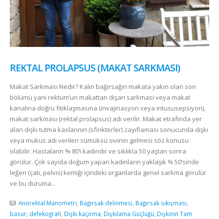
REKTAL PROLAPSUS (MAKAT SARKMASI)
Makat Sarkması Nedir? Kalın bağırsağın makata yakın olan son
bölümü yani rektum’un makattan dışarı sarkması veya makat
kanalına doğru fıtıklaşmasına (invajinasyon veya intususepsiyon),
makat sarkması (rektal prolapsus) adı verilir. Makat etrafında yer
alan dışkı tutma kaslarının (sfinkterler) zayıflaması sonucunda dışkı
veya mukus adı verilen sümüksü sıvının gelmesi söz konusu
olabilir. Hastaların % 80’i kadındır ve sıklıkla 50 yaştan sonra
görülür. Çok sayıda doğum yapan kadınların yaklaşık % 50’sinde
leğen (çatı, pelvis) kemiği içindeki organlarda genel sarkma görülür
ve bu duruma...
Anorektal Manometri
,
Bağırsak delinmesi
,
Bağırsak sıkışması
,
basur
,
defekografi
,
Dışkı kaçırma
,
Dışkılama Güçlüğü
,
Dışkının Tam