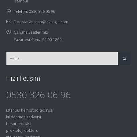
İstanbul
Telefon:
0530 326 06 96
E-posta:
asistan@taviloglu.com
Çalışma Saatlerimiz:
Pazartesi-Cuma 09:00-1800
Hızlı İletişim
0530 326 06 96
istanbul hemoroid tedavisi
kıl dönmesi tedavisi
basur tedavisi
proktoloji doktoru