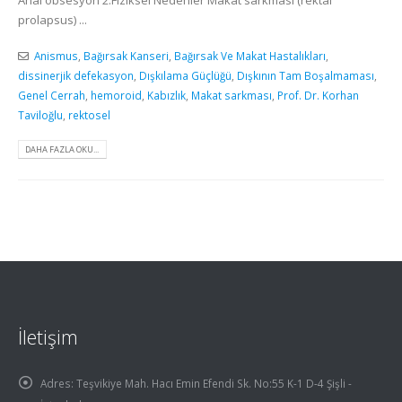
prolapsus) ...
Anismus
,
Bağırsak Kanseri
,
Bağırsak Ve Makat Hastalıkları
,
dissinerjik defekasyon
,
Dışkılama Güçlüğü
,
Dışkının Tam Boşalmaması
,
Genel Cerrah
,
hemoroid
,
Kabızlık
,
Makat sarkması
,
Prof. Dr. Korhan
Taviloğlu
,
rektosel
DAHA FAZLA OKU...
İletişim
Adres:
Teşvikiye Mah. Hacı Emin Efendi Sk. No:55 K-1 D-4 Şişli -