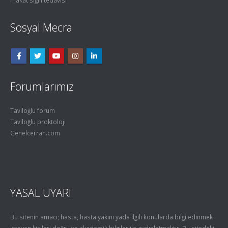
makat siğili tedavisi
Sosyal Mecra
Forumlarımız
Taviloğlu forum
Taviloğlu proktoloji
Genelcerrah.com
YASAL UYARI
Bu sitenin amacı; hasta, hasta yakını yada ilgili konularda bilgi edinmek
isteyen kişileri doğru ve akademik bilgiler ile aydınlatmaktır. Bu sitedeki