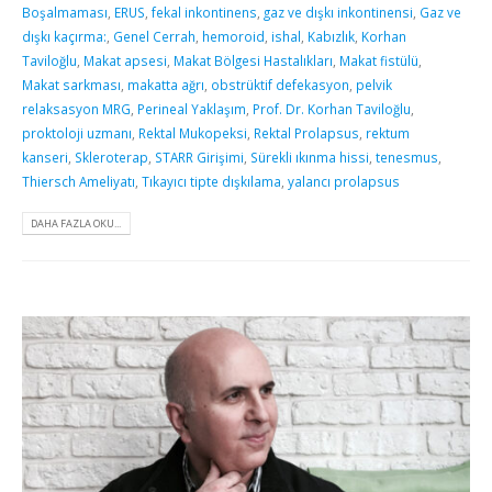
Boşalmaması
,
ERUS
,
fekal inkontinens
,
gaz ve dışkı inkontinensi
,
Gaz ve
dışkı kaçırma:
,
Genel Cerrah
,
hemoroid
,
ishal
,
Kabızlık
,
Korhan
Taviloğlu
,
Makat apsesi
,
Makat Bölgesi Hastalıkları
,
Makat fistülü
,
Makat sarkması
,
makatta ağrı
,
obstrüktif defekasyon
,
pelvik
relaksasyon MRG
,
Perineal Yaklaşım
,
Prof. Dr. Korhan Taviloğlu
,
proktoloji uzmanı
,
Rektal Mukopeksi
,
Rektal Prolapsus
,
rektum
kanseri
,
Skleroterap
,
STARR Girişimi
,
Sürekli ıkınma hissi
,
tenesmus
,
Thiersch Ameliyatı
,
Tıkayıcı tipte dışkılama
,
yalancı prolapsus
DAHA FAZLA OKU...