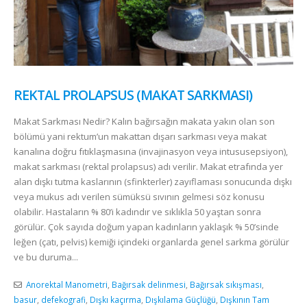
REKTAL PROLAPSUS (MAKAT SARKMASI)
Makat Sarkması Nedir? Kalın bağırsağın makata yakın olan son
bölümü yani rektum’un makattan dışarı sarkması veya makat
kanalına doğru fıtıklaşmasına (invajinasyon veya intususepsiyon),
makat sarkması (rektal prolapsus) adı verilir. Makat etrafında yer
alan dışkı tutma kaslarının (sfinkterler) zayıflaması sonucunda dışkı
veya mukus adı verilen sümüksü sıvının gelmesi söz konusu
olabilir. Hastaların % 80’i kadındır ve sıklıkla 50 yaştan sonra
görülür. Çok sayıda doğum yapan kadınların yaklaşık % 50’sinde
leğen (çatı, pelvis) kemiği içindeki organlarda genel sarkma görülür
ve bu duruma...
Anorektal Manometri
,
Bağırsak delinmesi
,
Bağırsak sıkışması
,
basur
,
defekografi
,
Dışkı kaçırma
,
Dışkılama Güçlüğü
,
Dışkının Tam