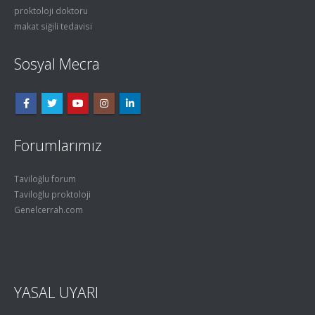
proktoloji doktoru
makat siğili tedavisi
Sosyal Mecra
Forumlarımız
Taviloğlu forum
Taviloğlu proktoloji
Genelcerrah.com
YASAL UYARI