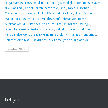
Boşalmaması
,
ERUS
,
fekal inkontinens
,
gaz ve dışkı inkontinensi
,
Gaz ve
dışkı kaçırma:
,
Genel Cerrah
,
hemoroid
,
ishal
,
Kabızlık
,
Korhan
Taviloğlu
,
Makat apsesi
,
Makat Bölgesi Hastalıkları
,
Makat fistülü
,
Makat sarkması
,
makatta ağrı
,
obstrüktif defekasyon
,
pelvik
relaksasyon MRG
,
Perineal Yaklaşım
,
Prof. Dr. Korhan Taviloğlu
,
proktoloji uzmanı
,
Rektal Mukopeksi
,
Rektal Prolapsus
,
rektum
kanseri
,
Skleroterap
,
STARR Girişimi
,
Sürekli ıkınma hissi
,
tenesmus
,
Thiersch Ameliyatı
,
Tıkayıcı tipte dışkılama
,
yalancı prolapsus
DAHA FAZLA OKU...
İletişim