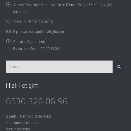
Adres:
Teşvikiye Mah. Hacı Emin Efendi Sk. No:55 K-1 D-4 Şişli -
İstanbul
Telefon:
0530 326 06 96
E-posta:
asistan@taviloglu.com
Çalışma Saatlerimiz:
Pazartesi-Cuma 09:00-1800
Hızlı İletişim
0530 326 06 96
istanbul hemoroid tedavisi
kıl dönmesi tedavisi
basur tedavisi